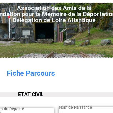
Association des Amis de la
ndation pour la Mémoire de la Déportatio
Délégation de Loire Atlantique
Fiche Parcours
ETAT CIVIL
Nom de Naissance
m du Déporté
-
a