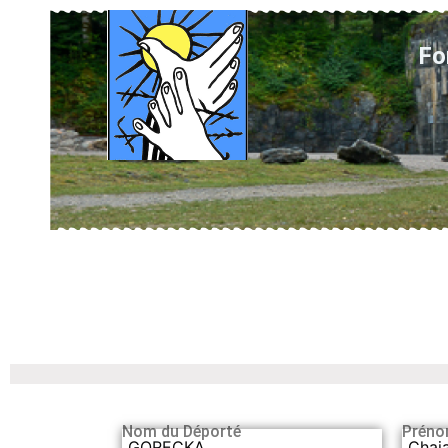
Fo
Nom du Déporté
Préno
GORECKA
Chaj