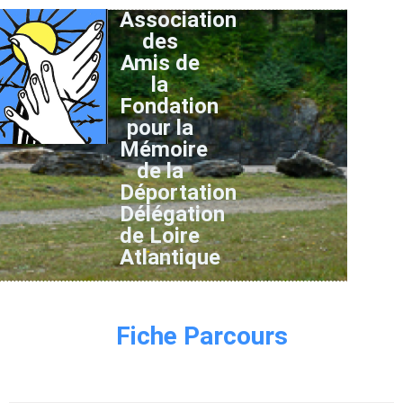
Association
des
Amis de
la
Fondation
pour la
Mémoire
de la
Déportation
Délégation
de Loire
Atlantique
Fiche Parcours