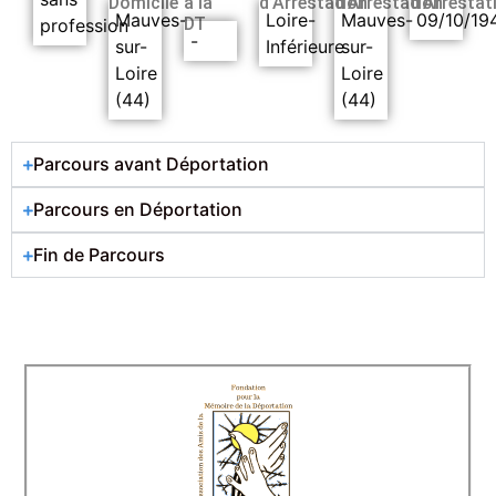
Domicile
à la
d’Arrestation
d’Arrestation
d’Arrestat
Mauves-
Loire-
Mauves-
09/10/19
DT
profession
-
sur-
Inférieure
sur-
Loire
Loire
(44)
(44)
Parcours avant Déportation
Parcours en Déportation
Fin de Parcours