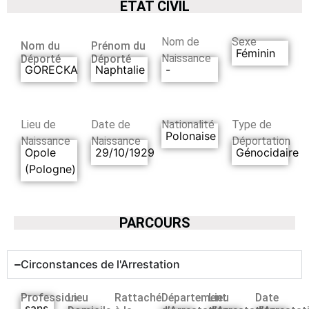
ETAT CIVIL
Nom de
Sexe
Nom du
Prénom du
Féminin
Naissance
Déporté
Déporté
GORECKA
Naphtalie
-
Lieu de
Date de
Nationalité
Type de
Polonaise
Naissance
Naissance
Déportation
Opole
29/10/1929
Génocidaire
(Pologne)
PARCOURS
Circonstances de l'Arrestation
Profession
Lieu
Rattaché
Département
Lieu
Date
sans