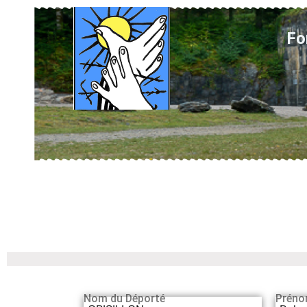
Fo
Nom du Déporté
Préno