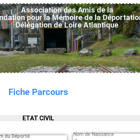
Association des Amis de la
ndation pour la Mémoire de la Déportatio
Délégation de Loire Atlantique
Fiche Parcours
ETAT CIVIL
Nom de Naissance
m du Déporté
-