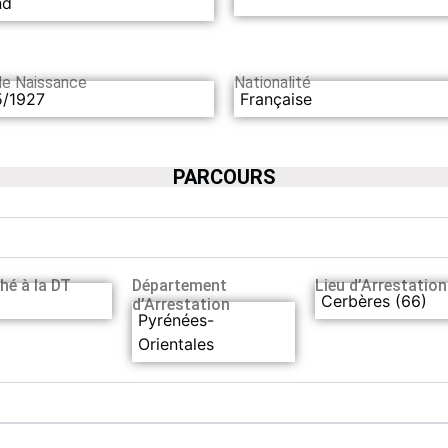
nd
de Naissance
Nationalité
5/1927
Française
PARCOURS
hé à la DT
Département
Lieu d’Arrestation
Cerbères (66)
d’Arrestation
Pyrénées-
Orientales