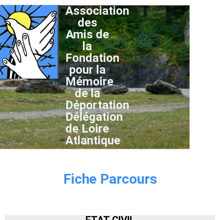
Association
des
Amis de
la
Fondation
pour la
Mémoire
de la
Déportation
Délégation
de Loire
Atlantique
Fiche Parcours
ETAT CIVIL