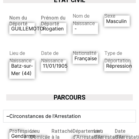
Nom de
Sexe
Nom du
Prénom du
Masculin
Naissance
Déporté
Déporté
GUILLEMOTO
Rogatien
-
Lieu de
Date de
Nationalité
Type de
Française
Naissance
Naissance
Déportation
Batz-sur-
11/01/1905
Répression
Mer (44)
PARCOURS
Circonstances de l'Arrestation
Profession
Lieu
Rattaché
Département
Lieu
Date
Gendarme
Domicile
à la
d’Arrestation
d’Arrestation
d’Arrestat