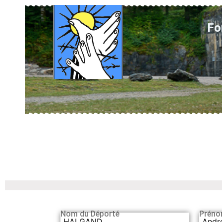
Fo
Nom du Déporté
Préno
HALGAND
Andr