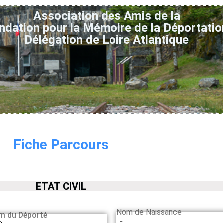
Association des Amis de la
ndation pour la Mémoire de la Déportatio
Délégation de Loire Atlantique
Fiche Parcours
ETAT CIVIL
Nom de Naissance
m du Déporté
-
e