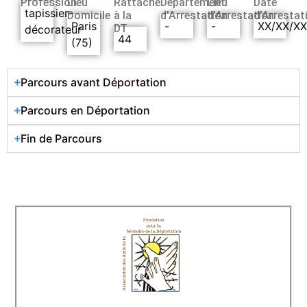
Profession
Lieu
Rattaché
Département
Lieu
Date
tapissier-
Domicile
à la
d’Arrestation
d’Arrestation
d’Arrestat
Paris
-
-
XX/XX/X
DT
décorateur
44
(75)
Parcours avant Déportation
Parcours en Déportation
Fin de Parcours