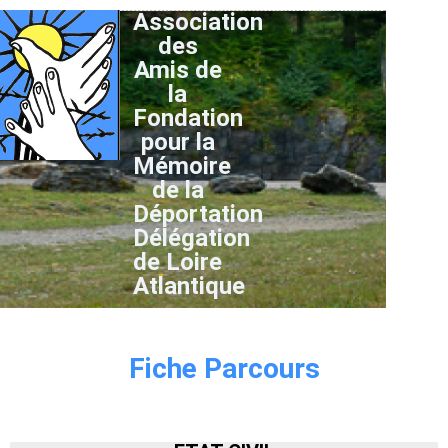
Association
des
Amis de
la
Fondation
pour la
Mémoire
de la
Déportation
Délégation
de Loire
Atlantique
Fiche Parcours