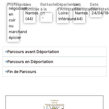
Profession
Lieu
Rattaché
Département
Lieu
Date
négociant
Domicile
à la
d’Arrestation
d’Arrestation
d’Arrestat
Nantes
Loire-
Nantes
24/04/19
DT
en
-
(44)
Inférieure
(44)
cuir
ou
marchand
épicier
Parcours avant Déportation
Parcours en Déportation
Fin de Parcours