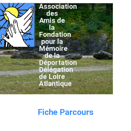
Association
des
Amis de
la
Fondation
pour la
Mémoire
de la
Déportation
Délégation
de Loire
Atlantique
Fiche Parcours