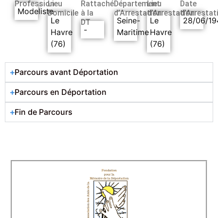
Profession
Lieu
Rattaché
Département
Lieu
Date
Modeliste
Domicile
à la
d’Arrestation
d’Arrestation
d’Arrestat
Le
Seine-
Le
28/06/19
DT
-
Havre
Maritime
Havre
(76)
(76)
Parcours avant Déportation
Parcours en Déportation
Fin de Parcours