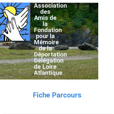
Association
des
Amis de
la
Fondation
pour la
Mémoire
de la
Déportation
Délégation
de Loire
Atlantique
Fiche Parcours