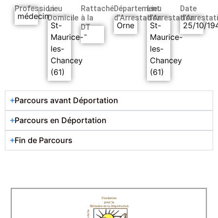
Profession
Lieu
Rattaché
Département
Lieu
Date
médecin
Domicile
à la
d’Arrestation
d’Arrestation
d’Arrestat
St-
Orne
St-
25/10/19
DT
-
Maurice-
Maurice-
les-
les-
Chancey
Chancey
(61)
(61)
Parcours avant Déportation
Parcours en Déportation
Fin de Parcours