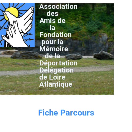
Association
des
Amis de
la
Fondation
pour la
Mémoire
de la
Déportation
Délégation
de Loire
Atlantique
Fiche Parcours