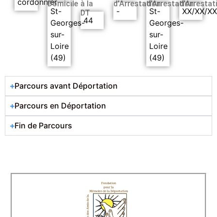
cordonnier
Domicile
à la
d’Arrestation
d’Arrestation
d’Arrestat
St-
-
St-
XX/XX/X
DT
44
Georges-
Georges-
sur-
sur-
Loire
Loire
(49)
(49)
Parcours avant Déportation
Parcours en Déportation
Fin de Parcours