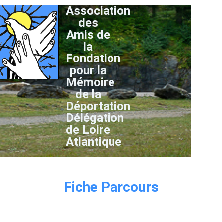
Association
des
Amis de
la
Fondation
pour la
Mémoire
de la
Déportation
Délégation
de Loire
Atlantique
Fiche Parcours