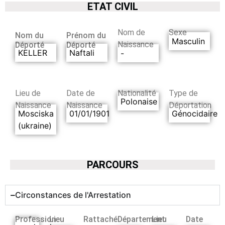
ETAT CIVIL
Nom de
Sexe
Nom du
Prénom du
Masculin
Naissance
Déporté
Déporté
KELLER
Naftali
-
Lieu de
Date de
Nationalité
Type de
Polonaise
Naissance
Naissance
Déportation
Mosciska
01/01/1901
Génocidaire
(ukraine)
PARCOURS
Circonstances de l'Arrestation
Profession
Lieu
Rattaché
Département
Lieu
Date