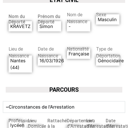
Nom de
Sexe
Nom du
Prénom du
Masculin
Naissance
Déporté
Déporté
KRAVETZ
Simon
-
Lieu de
Date de
Nationalité
Type de
Française
Naissance
Naissance
Déportation
Nantes
16/03/1926
Génocidaire
(44)
PARCOURS
Circonstances de l'Arrestation
Profession
Lieu
Rattaché
Département
Lieu
Date
lycéen
Domicile
à la
d’Arrestation
d’Arrestation
d’Arrestat