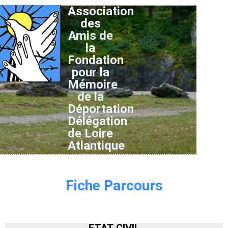
Association
des
Amis de
la
Fondation
pour la
Mémoire
de la
Déportation
Délégation
de Loire
Atlantique
Fiche Parcours
ETAT CIVIL