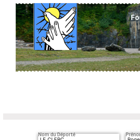
Fo
Nom du Déporté
Préno
LE CLERC
Roge