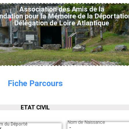
Association des Amis de la
ndation pour la Mémoire de la Déportatio
Délégation de Loire Atlantique
Fiche Parcours
ETAT CIVIL
Nom de Naissance
m du Déporté
-
r