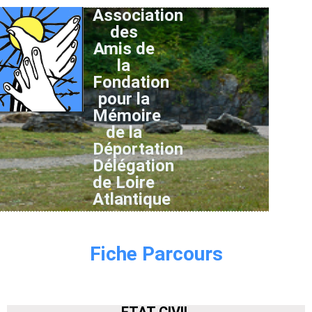
Association
des
Amis de
la
Fondation
pour la
Mémoire
de la
Déportation
Délégation
de Loire
Atlantique
Fiche Parcours
ETAT CIVIL