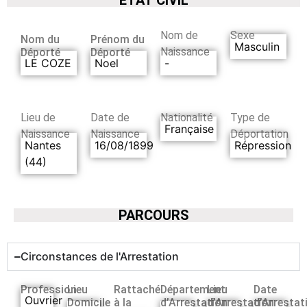
Nom de
Sexe
Nom du
Prénom du
Masculin
Naissance
Déporté
Déporté
LE COZE
Noel
-
Lieu de
Date de
Nationalité
Type de
Française
Naissance
Naissance
Déportation
Nantes
16/08/1899
Répression
(44)
PARCOURS
Circonstances de l'Arrestation
Profession
Lieu
Rattaché
Département
Lieu
Date
Ouvrier
Domicile
à la
d’Arrestation
d’Arrestation
d’Arrestat