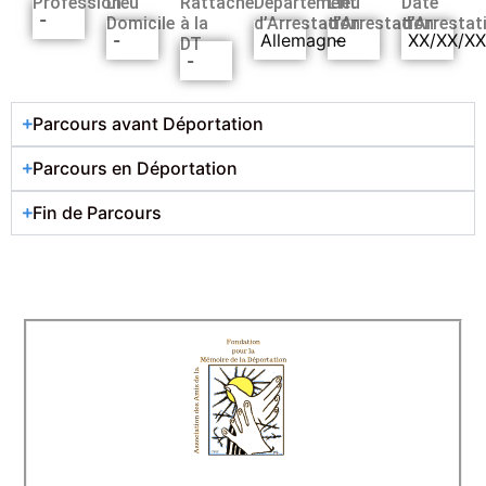
Profession
Lieu
Rattaché
Département
Lieu
Date
-
Domicile
à la
d’Arrestation
d’Arrestation
d’Arrestat
-
Allemagne
-
XX/XX/X
DT
-
Parcours avant Déportation
Parcours en Déportation
Fin de Parcours