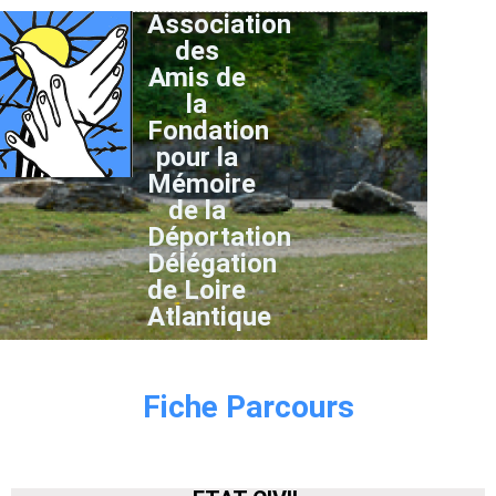
Association
des
Amis de
la
Fondation
pour la
Mémoire
de la
Déportation
Délégation
de Loire
Atlantique
Fiche Parcours