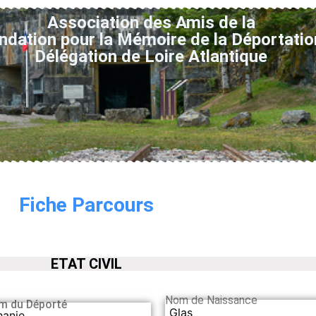
Association des Amis de la
ndation pour la Mémoire de la Déportatio
Délégation de Loire Atlantique
Fiche Parcours
ETAT CIVIL
Nom de Naissance
m du Déporté
Glas
hanie