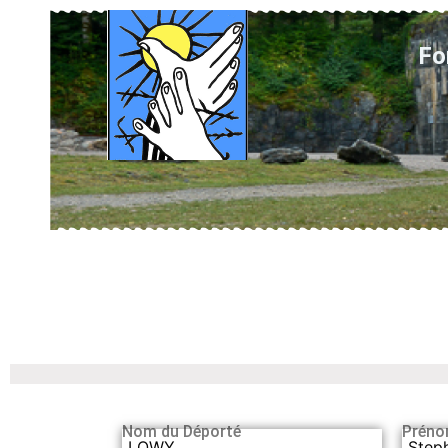
Fo
Nom du Déporté
Préno
LOWY
Step