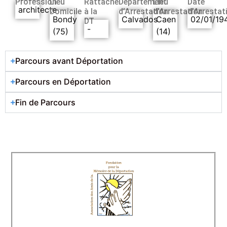
Profession
Lieu
Rattaché
Département
Lieu
Date
architecte
Domicile
à la
d’Arrestation
d’Arrestation
d’Arrestat
Bondy
Calvados
Caen
02/01/19
DT
-
(75)
(14)
Parcours avant Déportation
Parcours en Déportation
Fin de Parcours