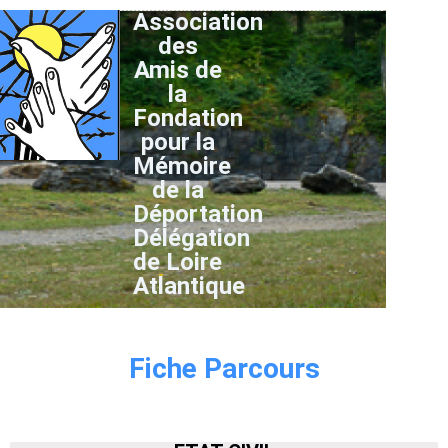
Association
des
Amis de
la
Fondation
pour la
Mémoire
de la
Déportation
Délégation
de Loire
Atlantique
Fiche Parcours