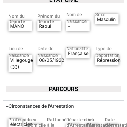
Nom de
Sexe
Nom du
Prénom du
Masculin
Naissance
Déporté
Déporté
MANO
Raoul
-
Lieu de
Date de
Nationalité
Type de
Française
Naissance
Naissance
Déportation
Villegouge
08/05/1922
Répression
(33)
PARCOURS
Circonstances de l'Arrestation
Profession
Lieu
Rattaché
Département
Lieu
Date
électricien
Domicile
à la
d’Arrestation
d’Arrestation
d’Arrestat