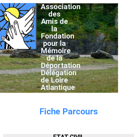
Association
des
Amis de
la
Fondation
pour la
Mémoire
de la
Déportation
Délégation
de Loire
Atlantique
Fiche Parcours
ETAT CIVIL