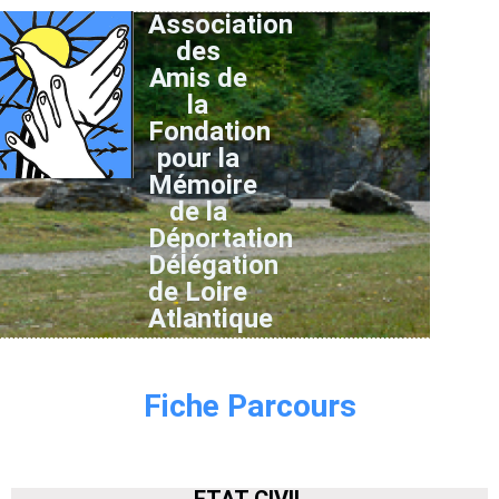
Association
des
Amis de
la
Fondation
pour la
Mémoire
de la
Déportation
Délégation
de Loire
Atlantique
Fiche Parcours
ETAT CIVIL