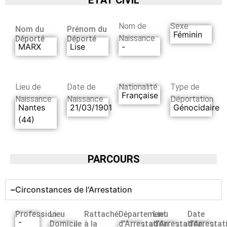
Nom de
Sexe
Nom du
Prénom du
Féminin
Naissance
Déporté
Déporté
MARX
Lise
-
Lieu de
Date de
Nationalité
Type de
Française
Naissance
Naissance
Déportation
Nantes
21/03/1901
Génocidaire
(44)
PARCOURS
Circonstances de l'Arrestation
Profession
Lieu
Rattaché
Département
Lieu
Date
-
Domicile
à la
d’Arrestation
d’Arrestation
d’Arrestat