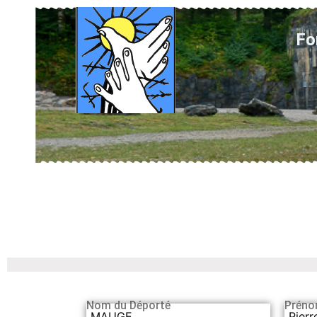
Fo
Nom du Déporté
Préno
MAUGE
Pierr