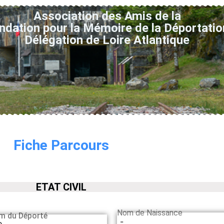
Association des Amis de la
ndation pour la Mémoire de la Déportatio
Délégation de Loire Atlantique
Fiche Parcours
ETAT CIVIL
Nom de Naissance
m du Déporté
-
e