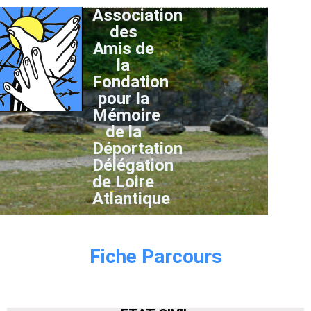
Association
des
Amis de
la
Fondation
pour la
Mémoire
de la
Déportation
Délégation
de Loire
Atlantique
Fiche Parcours