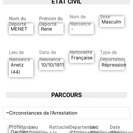
ETAT CIVIL
Nom de
Sexe
Nom du
Prénom du
Masculin
Naissance
Déporté
Déporté
MENET
Rene
-
Lieu de
Date de
Nationalité
Type de
Française
Naissance
Naissance
Déportation
Anetz
10/10/1911
Répression
(44)
PARCOURS
Circonstances de l'Arrestation
Profession
Lieu
Rattaché
Département
Lieu
Date
Gardien
Domicile
à la
d’Arrestation
d’Arrestation
d’Arrestat