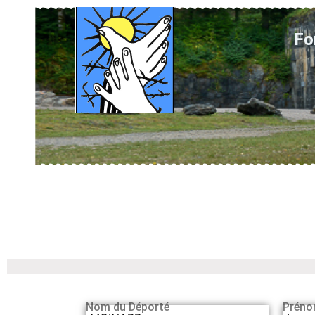
Fo
Nom du Déporté
Préno