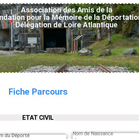
Association des Amis de la
ndation pour la Mémoire de la Déportatio
Délégation de Loire Atlantique
Fiche Parcours
ETAT CIVIL
Nom de Naissance
m du Déporté
-