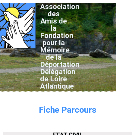
Association
des
Amis de
la
Fondation
pour la
Mémoire
de la
Déportation
Délégation
de Loire
Atlantique
Fiche Parcours
ETAT CIVIL