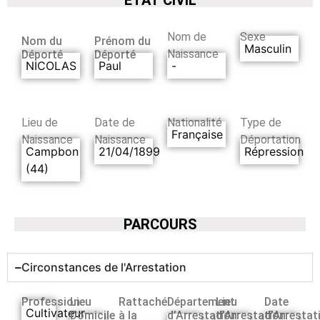
Nom de
Sexe
Nom du
Prénom du
Masculin
Naissance
Déporté
Déporté
NICOLAS
Paul
-
Lieu de
Date de
Nationalité
Type de
Française
Naissance
Naissance
Déportation
Campbon
21/04/1899
Répression
(44)
PARCOURS
Circonstances de l'Arrestation
Profession
Lieu
Rattaché
Département
Lieu
Date
Cultivateur
Domicile
à la
d’Arrestation
d’Arrestation
d’Arrestat