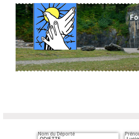
Fo
Nom du Déporté
Préno
ODIETTE
Luci