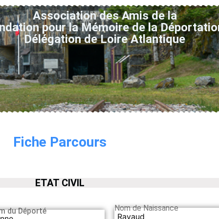
Association des Amis de la
ndation pour la Mémoire de la Déportatio
Délégation de Loire Atlantique
Fiche Parcours
ETAT CIVIL
Nom de Naissance
m du Déporté
Ravaud
enne