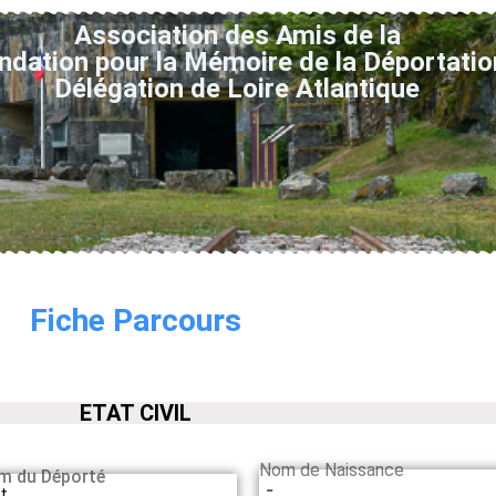
Association des Amis de la
ndation pour la Mémoire de la Déportatio
Délégation de Loire Atlantique
Fiche Parcours
ETAT CIVIL
Nom de Naissance
m du Déporté
-
t