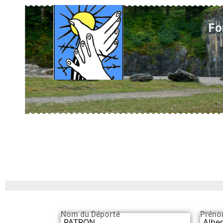
Fo
Nom du Déporté
Préno
PATRON
Alber