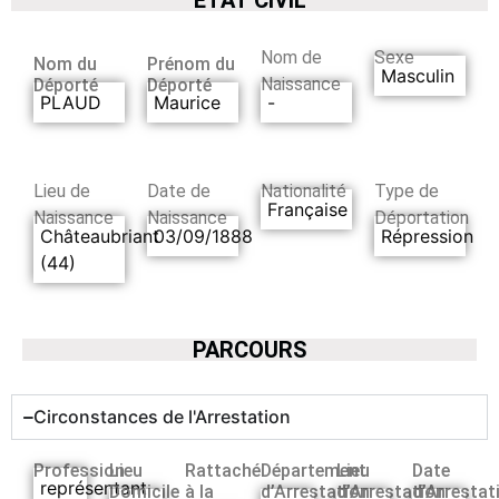
Nom de
Sexe
Nom du
Prénom du
Masculin
Naissance
Déporté
Déporté
PLAUD
Maurice
-
Lieu de
Date de
Nationalité
Type de
Française
Naissance
Naissance
Déportation
Châteaubriant
03/09/1888
Répression
(44)
PARCOURS
Circonstances de l'Arrestation
Profession
Lieu
Rattaché
Département
Lieu
Date
représentant
Domicile
à la
d’Arrestation
d’Arrestation
d’Arrestat