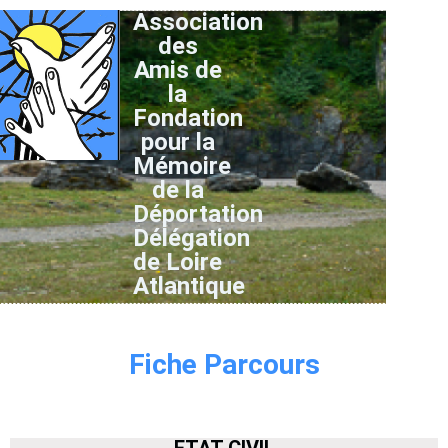
Association
des
Amis de
la
Fondation
pour la
Mémoire
de la
Déportation
Délégation
de Loire
Atlantique
Fiche Parcours
ETAT CIVIL