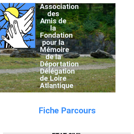
Association
des
Amis de
la
Fondation
pour la
Mémoire
de la
Déportation
Délégation
de Loire
Atlantique
Fiche Parcours