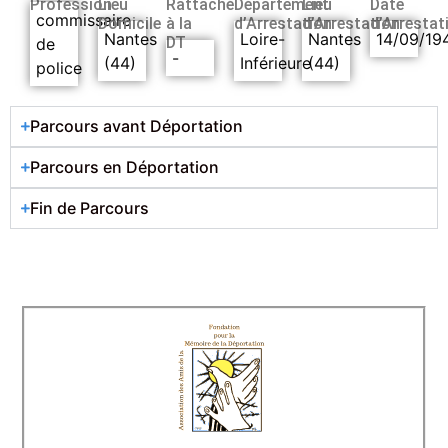
Profession
Lieu
Rattaché
Département
Lieu
Date
commissaire
Domicile
à la
d’Arrestation
d’Arrestation
d’Arrestat
Nantes
Loire-
Nantes
14/09/19
DT
de
-
(44)
Inférieure
(44)
police
Parcours avant Déportation
Parcours en Déportation
Fin de Parcours