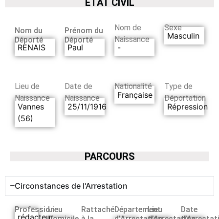
ETAT CIVIL
Nom de
Sexe
Nom du
Prénom du
Masculin
Naissance
Déporté
Déporté
RENAIS
Paul
-
Lieu de
Date de
Nationalité
Type de
Française
Naissance
Naissance
Déportation
Vannes
25/11/1916
Répression
(56)
PARCOURS
Circonstances de l'Arrestation
Profession
Lieu
Rattaché
Département
Lieu
Date
rédacteur
Domicile
à la
d’Arrestation
d’Arrestation
d’Arrestat