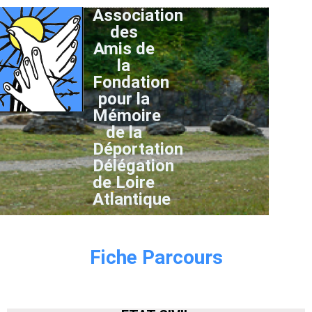
Association
des
Amis de
la
Fondation
pour la
Mémoire
de la
Déportation
Délégation
de Loire
Atlantique
Fiche Parcours