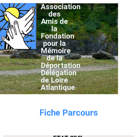
Association
des
Amis de
la
Fondation
pour la
Mémoire
de la
Déportation
Délégation
de Loire
Atlantique
Fiche Parcours