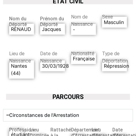
ETAT CIVIL
Nom de
Sexe
Nom du
Prénom du
Masculin
Naissance
Déporté
Déporté
RENAUD
Jacques
-
Lieu de
Date de
Nationalité
Type de
Française
Naissance
Naissance
Déportation
Nantes
30/03/1928
Répression
(44)
PARCOURS
Circonstances de l'Arrestation
Profession
Lieu
Rattaché
Département
Lieu
Date
étudiant
Domicile
à la
d’Arrestation
d’Arrestation
d’Arrestat