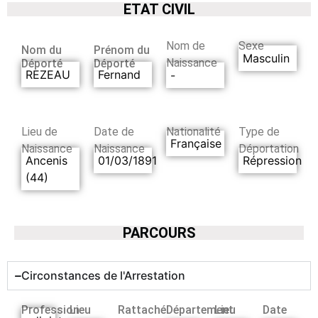
ETAT CIVIL
Nom de
Sexe
Nom du
Prénom du
Masculin
Naissance
Déporté
Déporté
REZEAU
Fernand
-
Lieu de
Date de
Nationalité
Type de
Française
Naissance
Naissance
Déportation
Ancenis
01/03/1891
Répression
(44)
PARCOURS
Circonstances de l'Arrestation
Profession
Lieu
Rattaché
Département
Lieu
Date