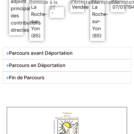
adjoint
Domicile
à la
d’Arrestation
d’Arrestation
d’Arrestat
La
Vendée
La
07/01/19
DT
principal
-
Roche-
Roche-
des
sur-
sur-
contributions
Yon
Yon
directes
(85)
(85)
Parcours avant Déportation
Parcours en Déportation
Fin de Parcours