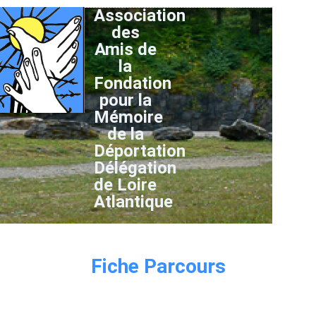
Association
des
Amis de
la
Fondation
pour la
Mémoire
de la
Déportation
Délégation
de Loire
Atlantique
Fiche Parcours