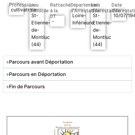
Profession
Lieu
Rattaché
Département
Lieu
Date
cultivatrice
Domicile
à la
d’Arrestation
d’Arrestation
d’Arrestat
St-
Loire-
St-
10/07/19
DT
-
Etienne-
Inférieure
Etienne-
de-
de-
Montluc
Montluc
(44)
(44)
Parcours avant Déportation
Parcours en Déportation
Fin de Parcours