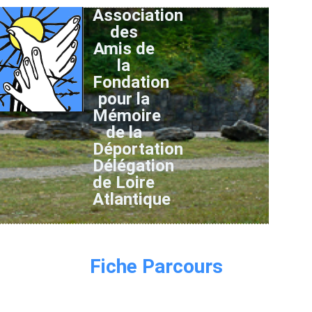
Association
des
Amis de
la
Fondation
pour la
Mémoire
de la
Déportation
Délégation
de Loire
Atlantique
Fiche Parcours