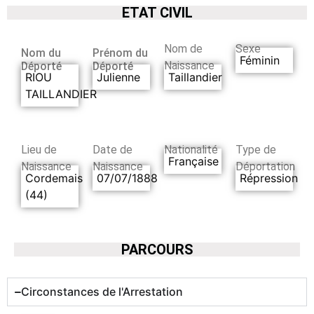
ETAT CIVIL
Nom de
Sexe
Nom du
Prénom du
Féminin
Naissance
Déporté
Déporté
RIOU
Julienne
Taillandier
TAILLANDIER
Lieu de
Date de
Nationalité
Type de
Française
Naissance
Naissance
Déportation
Cordemais
07/07/1888
Répression
(44)
PARCOURS
Circonstances de l'Arrestation