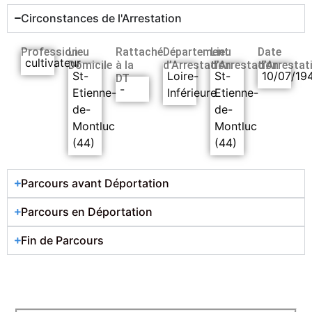
Circonstances de l'Arrestation
Profession
Lieu
Rattaché
Département
Lieu
Date
cultivateur
Domicile
à la
d’Arrestation
d’Arrestation
d’Arrestat
St-
Loire-
St-
10/07/19
DT
-
Etienne-
Inférieure
Etienne-
de-
de-
Montluc
Montluc
(44)
(44)
Parcours avant Déportation
Parcours en Déportation
Fin de Parcours