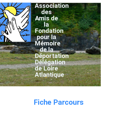
Association
des
Amis de
la
Fondation
pour la
Mémoire
de la
Déportation
Délégation
de Loire
Atlantique
Fiche Parcours