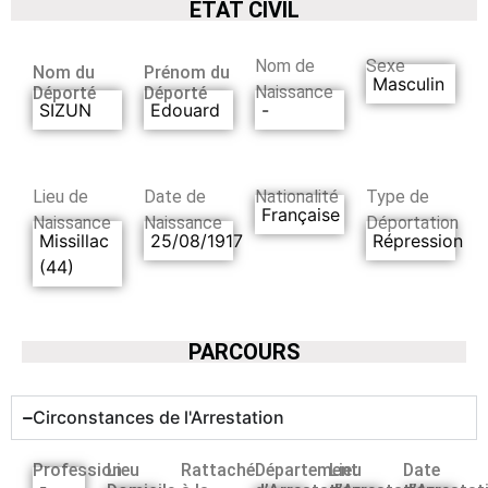
ETAT CIVIL
Nom de
Sexe
Nom du
Prénom du
Masculin
Naissance
Déporté
Déporté
SIZUN
Edouard
-
Lieu de
Date de
Nationalité
Type de
Française
Naissance
Naissance
Déportation
Missillac
25/08/1917
Répression
(44)
PARCOURS
Circonstances de l'Arrestation
Profession
Lieu
Rattaché
Département
Lieu
Date
-