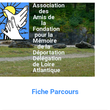
Association
des
Amis de
la
Fondation
pour la
Mémoire
de la
Déportation
Délégation
de Loire
Atlantique
Fiche Parcours