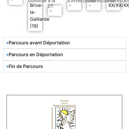
Domicile
à la
d’Arrestation
d’Arrestation
d’Arrestat
Brive-
-
-
XX/XX/X
DT
-
la-
Gaillarde
(19)
Parcours avant Déportation
Parcours en Déportation
Fin de Parcours