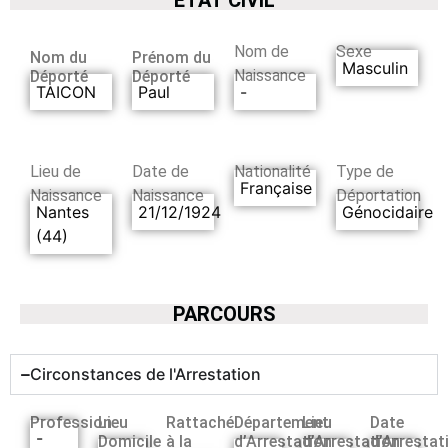
Nom de
Sexe
Nom du
Prénom du
Masculin
Naissance
Déporté
Déporté
TAICON
Paul
-
Lieu de
Date de
Nationalité
Type de
Française
Naissance
Naissance
Déportation
Nantes
21/12/1924
Génocidaire
(44)
PARCOURS
Circonstances de l'Arrestation
Profession
Lieu
Rattaché
Département
Lieu
Date
-
Domicile
à la
d’Arrestation
d’Arrestation
d’Arrestat