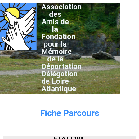
Association
des
Amis de
la
Fondation
pour la
Mémoire
de la
Déportation
Délégation
de Loire
Atlantique
Fiche Parcours
ETAT CIVIL