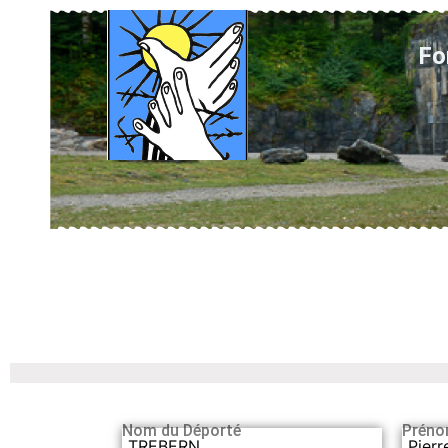
Fo
Nom du Déporté
Préno
TREBERN
Pierr