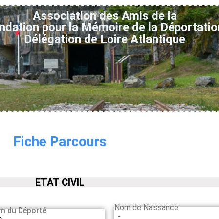
Association des Amis de la
ndation pour la Mémoire de la Déportatio
Délégation de Loire Atlantique
Fiche Parcours
ETAT CIVIL
Nom de Naissance
m du Déporté
-
e