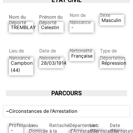
Nom de
Sexe
Nom du
Prénom du
Masculin
Naissance
Déporté
Déporté
TREMBLAY
Celestin
-
Lieu de
Date de
Nationalité
Type de
Française
Naissance
Naissance
Déportation
Campbon
28/03/1914
Répression
(44)
PARCOURS
Circonstances de l'Arrestation
Profession
Lieu
Rattaché
Département
Lieu
Date
-
Domicile
à la
d’Arrestation
d’Arrestation
d’Arrestat