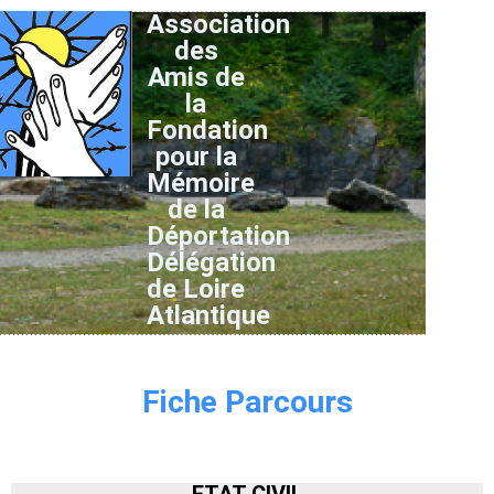
Association
des
Amis de
la
Fondation
pour la
Mémoire
de la
Déportation
Délégation
de Loire
Atlantique
Fiche Parcours
ETAT CIVIL