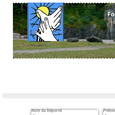
Fo
Nom du Déporté
Préno
-
-