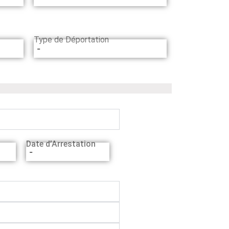
Type de Déportation
-
Date d’Arrestation
-