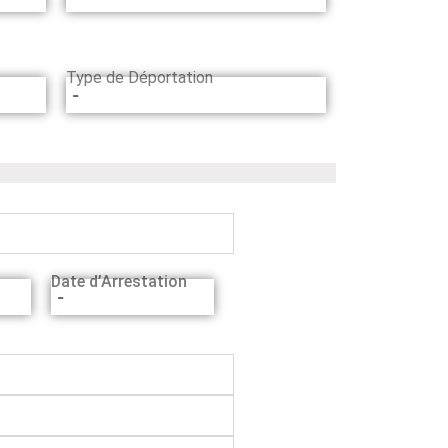
Type de Déportation
-
Date d’Arrestation
-