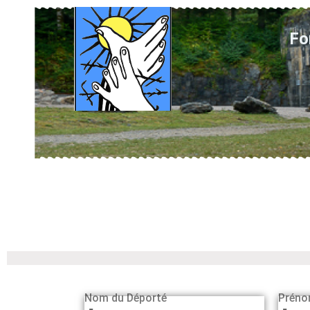
Fo
Nom du Déporté
Préno
-
-