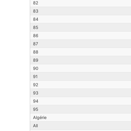
82
83
84
85
86
87
88
89
90
91
92
93
94
95
Algérie
All