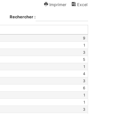
Imprimer
Excel
Rechercher :
9
1
3
5
1
4
3
6
1
1
3