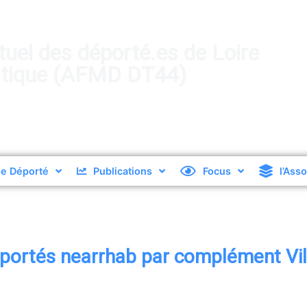
tuel des déporté.es de Loire
ntique (AFMD DT44)
e Déporté
Publications
Focus
l’Ass
ortés nearrhab par complément Vil