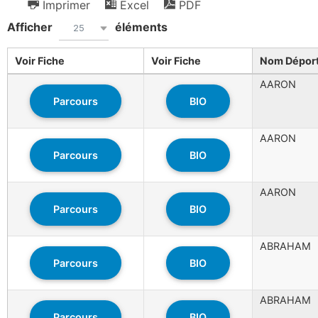
Imprimer
Excel
PDF
Afficher
éléments
25
Voir Fiche
Voir Fiche
Nom Dépor
AARON
Parcours
BIO
AARON
Parcours
BIO
AARON
Parcours
BIO
ABRAHAM
Parcours
BIO
ABRAHAM
Parcours
BIO