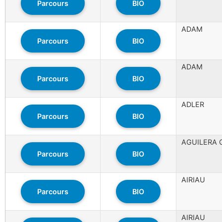
Parcours
BIO
ADAM
Parcours
BIO
ADAM
Parcours
BIO
ADLER
Parcours
BIO
AGUILERA 
Parcours
BIO
AIRIAU
Parcours
BIO
AIRIAU