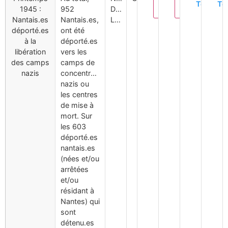
Téléchar
Té
Modifier
Supprimer
1945 :
952
Déportation,
Nantais.es
Nantais.es,
Libération
déporté.es
ont été
à la
déporté.es
libération
vers les
des camps
camps de
nazis
concentration
nazis ou
les centres
de mise à
mort. Sur
les 603
déporté.es
nantais.es
(nées et/ou
arrêtées
et/ou
résidant à
Nantes) qui
sont
détenu.es