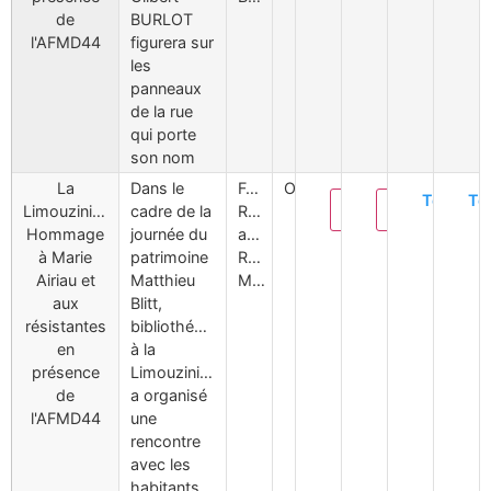
de
BURLOT
l'AFMD44
figurera sur
les
panneaux
de la rue
qui porte
son nom
La
Dans le
Femmes,
Oui
Téléchar
Té
Modifier
Supprimer
Limouzinière.
cadre de la
Réseau,
Hommage
journée du
aviateurs,
à Marie
patrimoine
Ravensbrück,
Airiau et
Matthieu
Mauthausen
aux
Blitt,
résistantes
bibliothécaire
en
à la
présence
Limouzinière
de
a organisé
l'AFMD44
une
rencontre
avec les
habitants