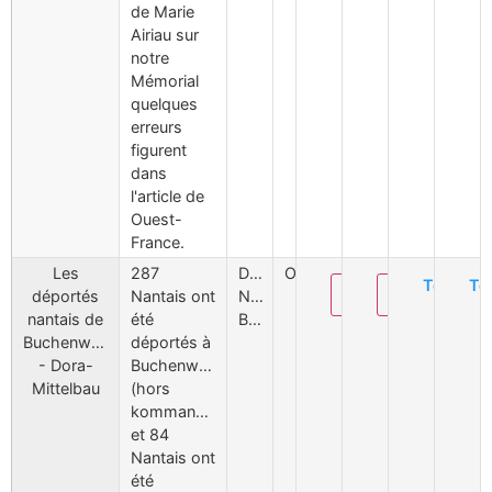
de Marie
Airiau sur
notre
Mémorial
quelques
erreurs
figurent
dans
l'article de
Ouest-
France.
Les
287
Déportation
Oui
Téléchar
Té
Modifier
Supprimer
déportés
Nantais ont
Nantais
nantais de
été
Buchenwald
Buchenwald
déportés à
- Dora-
Buchenwald
Mittelbau
(hors
kommando);
et 84
Nantais ont
été