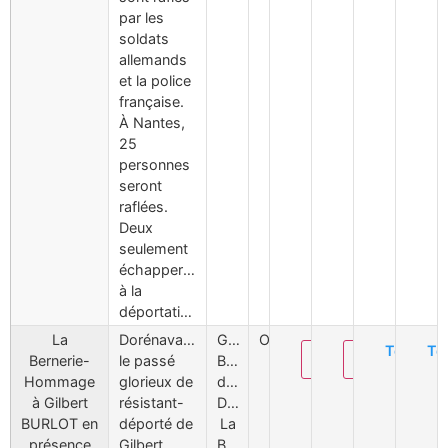
par les
soldats
allemands
et la police
française.
À Nantes,
25
personnes
seront
raflées.
Deux
seulement
échapperont
à la
déportation.
La
Dorénavant,
Gilbert
Oui
Téléchar
Té
Modifier
Supprimer
Bernerie-
le passé
Burlot,
Hommage
glorieux de
déporté,
à Gilbert
résistant-
Dachau,
BURLOT en
déporté de
La
présence
Gilbert
BERNERIE