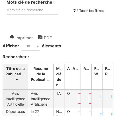
Mots clé de recherche :
Effacer les filtres
Imprimer
PDF
Afficher
éléments
10
Rechercher :
Titre de la
Résumé
Mots
Affiché
Action
Action
Fichier
Fichie
Publication
de la
clé
Word
PDF
Publication
de
recherche
Avis
Avis
IA
Oui
Téléchar
Té
Modifier
Supprimer
Intelligence
Intelligence
Artificielle
Artificielle
Déporté.es
le 27
Nantes-
Oui
Téléchar
Té