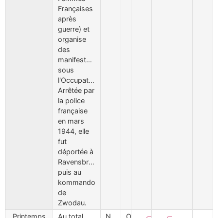
Françaises
après
guerre) et
organise
des
manifestations
sous
l'Occupation.
Arrêtée par
la police
française
en mars
1944, elle
fut
déportée à
Ravensbrück
puis au
kommando
de
Zwodau.
Printemps
Au total,
Nantes,
Oui