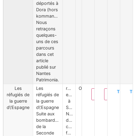
déportés à
Dora (hors
kommando).
Nous
retraçons
quelques-
uns de ces
parcours
dans cet
article
publié sur
Nantes
Patrimonia.
Les
Les
républicains
Oui
Téléchar
Té
Modifier
Supprimer
réfugiés de
réfugiés de
espagnols
la guerre
la guerre
à
d\'Espagne
d\'Espagne
Saint-
Suite aux
Nazaire,
bombardements
déportés,
de la
camp
Seconde
franco,