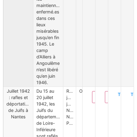
maintiennent
enfermé.es
dans ces
lieux
misérables
jusqu’en fin
1945. Le
camp
d’Alliers à
Angoulême
n’est libéré
qu’en juin
1946.
Juillet 1942
Du 15 au
Rafles
Oui
Téléchar
Té
Modifier
Supprimer
: rafles et
20 juillet
juifs
déportations
1942, les
juillet1942
de Juifs à
Juifs du
Nantes
Nantes
département
Nantes
de Loire-
Patrimonia
Inférieure
sont raflés