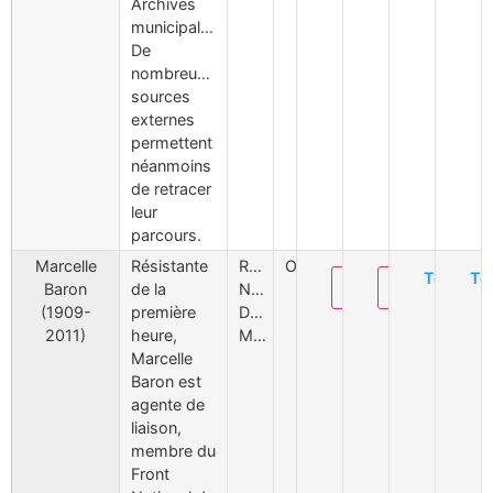
Archives
municipales.
De
nombreuses
sources
externes
permettent
néanmoins
de retracer
leur
parcours.
Marcelle
Résistante
Résistance,
Oui
Téléchar
Té
Modifier
Supprimer
Baron
de la
Nantes,
(1909-
première
Déportation,
2011)
heure,
Mémoire
Marcelle
Baron est
agente de
liaison,
membre du
Front