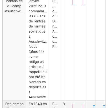
Modifier
Supprimer
nantais.es
janvier
Patrimonia
du camp
2025 nous
,Découverte
d’Auschwitz
commémorions
camp
les 80 ans
d'Auschwitz,
de l'entrée
Déportés
de l'armée
nantais,
soviétique
Assassinat,
à
complexe
Auschwitz.
concentrationnaire
Nous
Pologne
(afmd44)
avons
rédigé un
article qui
rappelle qui
ont été les
Nantais.es
déporté.es
à
Auschwitz.
Des camps
En 1940 en
Forains,
Oui
Téléchar
Té