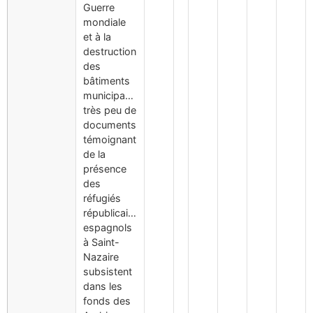
Guerre
mondiale
et à la
destruction
des
bâtiments
municipaux,
très peu de
documents
témoignant
de la
présence
des
réfugiés
républicains
espagnols
à Saint-
Nazaire
subsistent
dans les
fonds des