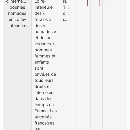
Modifier
Supprimer
d’internement
Loire-
Nomades,
pour les
Inférieure,
Tsiganes,
nomades
des «
camps,
en Loire-
forains »,
internement.
Inférieure
des «
nomades »
et des «
tziganes »,
hommes
femmes et
enfants
sont
privé.es de
tous leurs
droits et
interné.es
dans des
camps en
France. Les
autorités
françaises
les